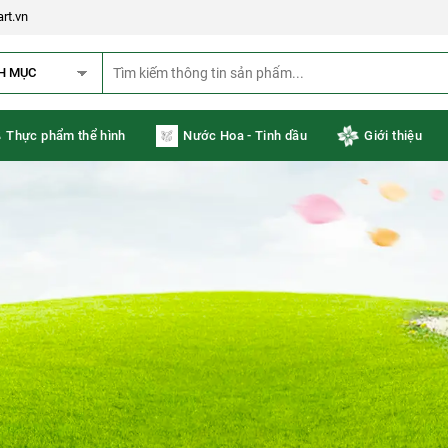
rt.vn
H MỤC
Thực phẩm thể hình
Nước Hoa - Tinh dầu
Giới thiệu