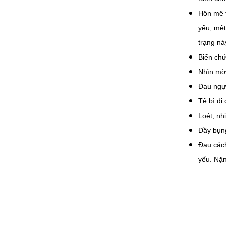
Hôn mê t
yếu, mệt
trạng nà
Biến ch
Nhìn mờ 
Đau ngự
Tê bì dị
Loét, nh
Đầy bụng
Đau cách
yếu. Nặn