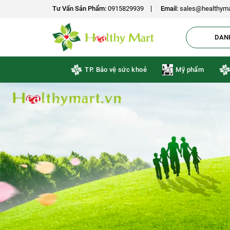
-18%
-15%
-15%
-10%
-10%
Tư Vấn Sản Phẩm:
0915829939
Email:
sales@healthyma
DAN
TP. Bảo vệ sức khoẻ
Mỹ phẩm