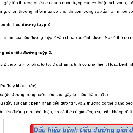
, gây tổn thương nhiều cơ quan quan trọng của cơ thể(mạch vành, thậ
ùng, chấn thương, nhồi máu cơ tim.. thì tiên lượng sẽ xấu hơn nhiều so
bệnh Tiểu đường tuýp 2
 nhân của tiểu đường tuýp 2 vẫn chưa xác định được. Nó có thể do nhiề
ng của tiều đường tuýp 2.
p 2 thường khởi phát từ từ. Đa phần là tình cờ phát hiện. Hoặc bệnh n
u
iều (hay khát nước)
ều (do đường trong nước tiểu cao, gây lợi niệu thẩm thấu)
u (gầy sút cân): bệnh nhân tiểu đường tuýp 2 thường có thể trạng bé
ặc tiểu đường mới phát hiện, họ có thể có giai đoạn sụt cân không rõ lí