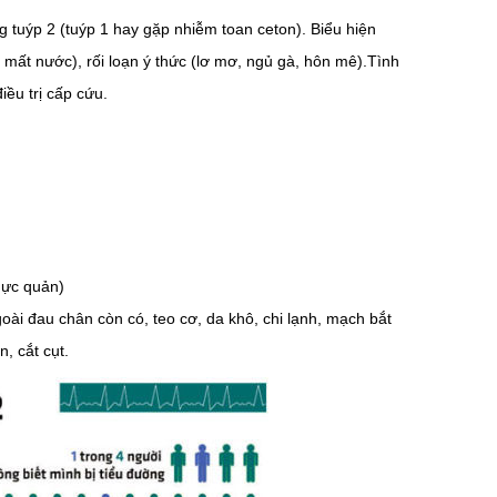
 tuýp 2 (tuýp 1 hay gặp nhiễm toan ceton). Biểu hiện
 mất nước), rối loạn ý thức (lơ mơ, ngủ gà, hôn mê).Tình
iều trị cấp cứu.
thực quản)
goài đau chân còn có, teo cơ, da khô, chi lạnh, mạch bắt
, cắt cụt.