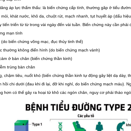
ăng áp lực thẩm thấu: là biến chứng cấp tính, thường găp ở tiểu đường
 mỏi, khát nước, khô da, chuột rút, mạch nhanh, tụt huyết áp (dấu hiệu
y tiến triển từ từ trong vài ngày đến vài tuần. Biến chứng này cần phải đ
ứng mạn tính
(do biến chứng võng mạc, đục thủy tinh thể)
c thường không điển hình (do biến chứng mạch vành)
 cảm ở bàn chân (biến chứng thần kinh)
iễm trùng bàn chân
, chậm tiêu, nuốt khó (biến chứng thần kinh tự động gây liệt dạ dày, 
 hồi chi dưới (đau khi đi lại, đỡ khi nghỉ, do biến chứng mạch máu). N
g hơn có thể gây ra hoại tử khô các ngón chân, nguy cơ phải tháo ngón