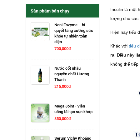
Insulin là một
Sản phẩm bán chạy
lượng cho các 
Noni Enzyme – bí
quyết tăng cường sức
Hiện nay tiểu đ
khỏe tự nhiên toàn
diện
Khác với
tiểu 
700,000đ
ra. Điều này là
không thể tiếp 
Nước cốt nhàu
nguyên chất Hương
Thanh
215,000đ
Mega Joint - Viên
uống tái tạo sụn khớp
850,000đ
Serum Vichy Khoáng