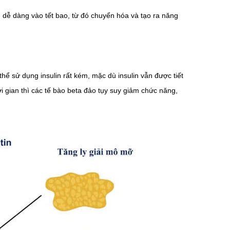
n dễ dàng vào tết bao, từ đó chuyển hóa và tạo ra năng
thể sử dụng insulin rất kém, mặc dù insulin vẫn được tiết
ời gian thì các tế bào beta đảo tụy suy giảm chức năng,