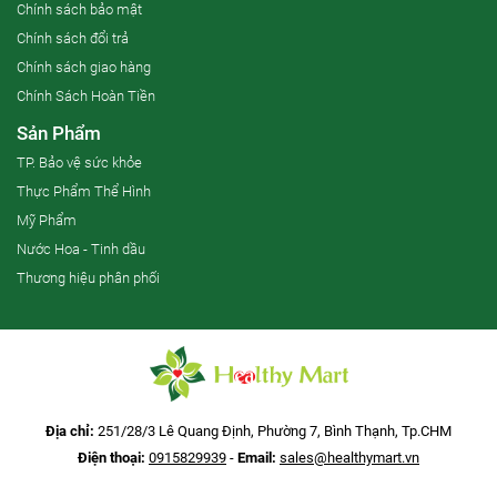
Chính sách bảo mật
Chính sách đổi trả
Chính sách giao hàng
Chính Sách Hoàn Tiền
Sản Phẩm
TP. Bảo vệ sức khỏe
Thực Phẩm Thể Hình
Mỹ Phẩm
Nước Hoa - Tinh dầu
Thương hiệu phân phối
Địa chỉ:
251/28/3 Lê Quang Định, Phường 7, Bình Thạnh, Tp.CHM
Điện thoại:
0915829939
-
Email:
sales@healthymart.vn