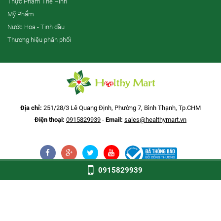
Thực Phẩm Thể Hình
Mỹ Phẩm
Nước Hoa - Tinh dầu
Thương hiệu phân phối
Địa chỉ:
251/28/3 Lê Quang Định, Phường 7, Bình Thạnh, Tp.CHM
Điện thoại:
0915829939
-
Email:
sales@healthymart.vn
0915829939
©2018
Healthy Mart
. All Rights Reserved.
Thiết Kế Website: ICreate.vn