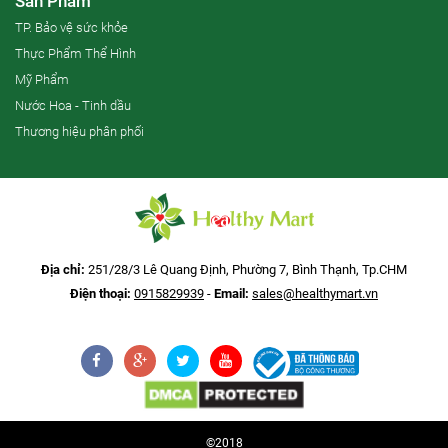
Sản Phẩm
TP. Bảo vệ sức khỏe
Thực Phẩm Thể Hình
Mỹ Phẩm
Nước Hoa - Tinh dầu
Thương hiệu phân phối
Địa chỉ:
251/28/3 Lê Quang Định, Phường 7, Bình Thạnh, Tp.CHM
Điện thoại:
0915829939
-
Email:
sales@healthymart.vn
©2018