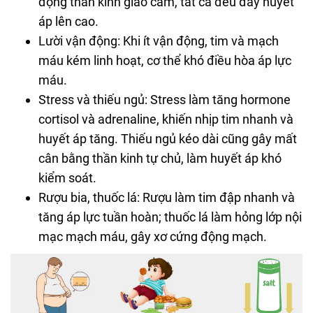
động thần kinh giao cảm, tất cả đều đẩy huyết
áp lên cao.
Lười vận động: Khi ít vận động, tim và mạch
máu kém linh hoạt, cơ thể khó điều hòa áp lực
máu.
Stress và thiếu ngủ: Stress làm tăng hormone
cortisol và adrenaline, khiến nhịp tim nhanh và
huyết áp tăng. Thiếu ngủ kéo dài cũng gây mất
cân bằng thần kinh tự chủ, làm huyết áp khó
kiểm soát.
Rượu bia, thuốc lá: Rượu làm tim đập nhanh và
tăng áp lực tuần hoàn; thuốc lá làm hỏng lớp nội
mạc mạch máu, gây xơ cứng động mạch.