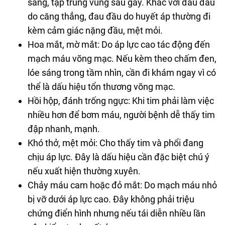
sáng, tập trung vùng sau gáy. Khác với đau đầu
do căng thẳng, đau đầu do huyết áp thường đi
kèm cảm giác nặng đầu, mệt mỏi.
Hoa mắt, mờ mắt: Do áp lực cao tác động đến
mạch máu võng mạc. Nếu kèm theo chấm đen,
lóe sáng trong tầm nhìn, cần đi khám ngay vì có
thể là dấu hiệu tổn thương võng mạc.
Hồi hộp, đánh trống ngực: Khi tim phải làm việc
nhiều hơn để bơm máu, người bệnh dễ thấy tim
đập nhanh, mạnh.
Khó thở, mệt mỏi: Cho thấy tim và phổi đang
chịu áp lực. Đây là dấu hiệu cần đặc biệt chú ý
nếu xuất hiện thường xuyên.
Chảy máu cam hoặc đỏ mắt: Do mạch máu nhỏ
bị vỡ dưới áp lực cao. Đây không phải triệu
chứng điển hình nhưng nếu tái diễn nhiều lần