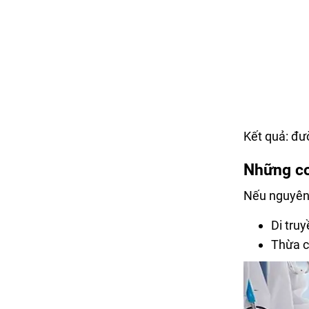
Kết quả: đư
Những co
Nếu nguyên n
Di tru
Thừa c