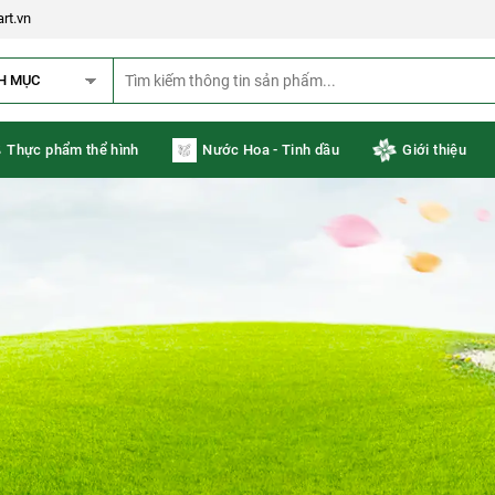
rt.vn
H MỤC
Thực phẩm thể hình
Nước Hoa - Tinh dầu
Giới thiệu