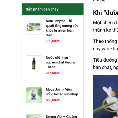
Sản phẩm bán chạy
Khi “đườ
Noni Enzyme – bí
Một chén ch
quyết tăng cường sức
thành kẻ th
khỏe tự nhiên toàn
diện
Theo thống 
700,000đ
này vào kho
Nước cốt nhàu
Tiểu đường 
nguyên chất Hương
bản chất, n
Thanh
215,000đ
Mega Joint - Viên
uống tái tạo sụn khớp
850,000đ
Serum Vichy Khoáng