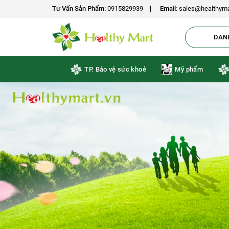
-18%
-15%
-15%
-10%
-10%
Tư Vấn Sản Phẩm:
0915829939
Email:
sales@healthyma
DAN
TP. Bảo vệ sức khoẻ
Mỹ phẩm