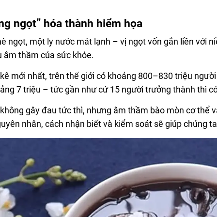
ng ngọt” hóa thành hiểm họa
è ngọt, một ly nước mát lạnh – vị ngọt vốn gắn liền với n
ù âm thầm của sức khỏe.
kê mới nhất, trên thế giới có khoảng 800–830 triệu ngườ
ảng 7 triệu – tức gần như cứ 15 người trưởng thành thì 
không gây đau tức thì, nhưng âm thầm bào mòn cơ thể và
guyên nhân, cách nhận biết và kiểm soát sẽ giúp chúng t