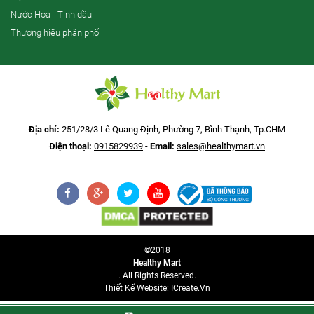
Nước Hoa - Tinh dầu
Thương hiệu phân phối
Địa chỉ:
251/28/3 Lê Quang Định, Phường 7, Bình Thạnh, Tp.CHM
Điện thoại:
0915829939
-
Email:
sales@healthymart.vn
©2018
Healthy Mart
. All Rights Reserved.
Thiết Kế Website: ICreate.vn