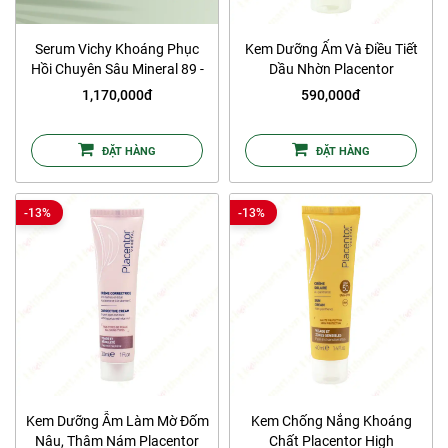
Serum Vichy Khoáng Phục
Kem Dưỡng Ẩm Và Điều Tiết
Hồi Chuyên Sâu Mineral 89 -
Dầu Nhờn Placentor
75ml
Regulating Cream
1,170,000đ
590,000đ
ĐẶT HÀNG
ĐẶT HÀNG
-13%
-13%
Kem Dưỡng Ẫm Làm Mờ Đốm
Kem Chống Nắng Khoáng
Nâu, Thâm Nám Placentor
Chất Placentor High