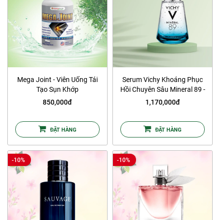
Mega Joint - Viên Uống Tái
Serum Vichy Khoáng Phục
Tạo Sụn Khớp
Hồi Chuyên Sâu Mineral 89 -
75ml
850,000đ
1,170,000đ
ĐẶT HÀNG
ĐẶT HÀNG
-10%
-10%