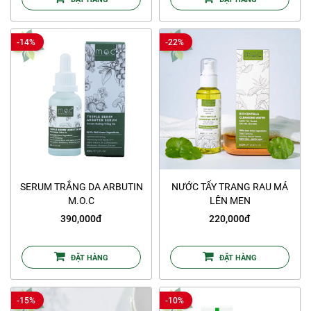
-14%
-22%
SERUM TRẮNG DA ARBUTIN
NƯỚC TẨY TRANG RAU MÁ
M.O.C
LÊN MEN
390,000đ
220,000đ
ĐẶT HÀNG
ĐẶT HÀNG
-15%
-10%