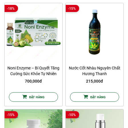
-18%
-15%
Noni Enzyme – Bí Quyết Tăng
Nước Cốt Nhàu Nguyên Chất
Cường Sức Khỏe Tự Nhiên
Hương Thanh
Toàn Diện
700,000đ
215,000đ
ĐẶT HÀNG
ĐẶT HÀNG
-15%
-10%