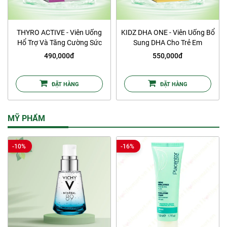
THYRO ACTIVE - Viên Uống
KIDZ DHA ONE - Viên Uống Bổ
Hổ Trợ Và Tăng Cường Sức
Sung DHA Cho Trẻ Em
Khỏe Tuyến Giáp
490,000đ
550,000đ
ĐẶT HÀNG
ĐẶT HÀNG
MỸ PHẨM
-10%
-16%