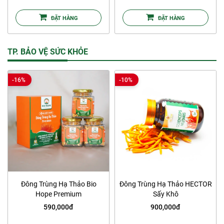
ĐẶT HÀNG
ĐẶT HÀNG
TP. BẢO VỆ SỨC KHỎE
-16%
-10%
Đông Trùng Hạ Thảo Bio
Đông Trùng Hạ Thảo HECTOR
Hope Premium
Sấy Khô
590,000đ
900,000đ