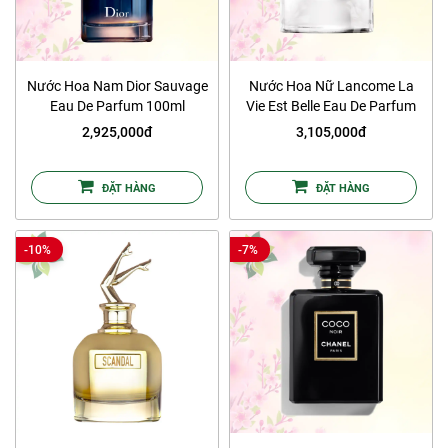
Nước Hoa Nam Dior Sauvage
Nước Hoa Nữ Lancome La
Eau De Parfum 100ml
Vie Est Belle Eau De Parfum
100ml
2,925,000đ
3,105,000đ
ĐẶT HÀNG
ĐẶT HÀNG
-10%
-7%