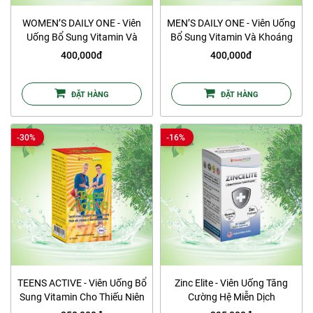
WOMEN’S DAILY ONE - Viên
MEN’S DAILY ONE - Viên Uống
Uống Bổ Sung Vitamin Và
Bổ Sung Vitamin Và Khoáng
Khoáng Chất Cho Nữ Giới
Chất Cho Nam Giới
400,000đ
400,000đ
ĐẶT HÀNG
ĐẶT HÀNG
-30%
-16%
TEENS ACTIVE - Viên Uống Bổ
Zinc Elite - Viên Uống Tăng
Sung Vitamin Cho Thiếu Niên
Cường Hệ Miễn Dịch