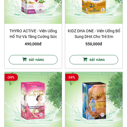
THYRO ACTIVE - Viên Uống
KIDZ DHA ONE - Viên Uống Bổ
Hổ Trợ Và Tăng Cường Sức
Sung DHA Cho Trẻ Em
Khỏe Tuyến Giáp
490,000đ
550,000đ
ĐẶT HÀNG
ĐẶT HÀNG
-34%
-34%