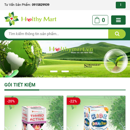
Tư Vấn Sản Phẩm:
0915829939
0
GÓI TIẾT KIỆM
-20%
-22%