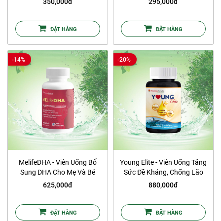
350,000đ
295,000đ
ĐẶT HÀNG
ĐẶT HÀNG
-14%
-20%
MelifeDHA - Viên Uống Bổ
Young Elite - Viên Uống Tăng
Sung DHA Cho Mẹ Và Bé
Sức Đề Kháng, Chống Lão
Hóa
625,000đ
880,000đ
ĐẶT HÀNG
ĐẶT HÀNG