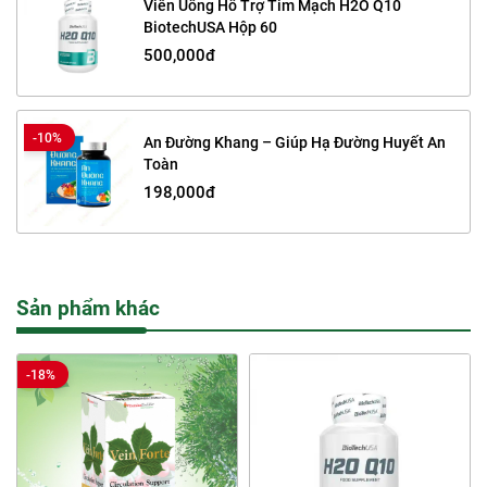
Viên Uống Hỗ Trợ Tim Mạch H2O Q10
BiotechUSA Hộp 60
500,000đ
-10%
An Đường Khang – Giúp Hạ Đường Huyết An
Toàn
198,000đ
Sản phẩm khác
-18%