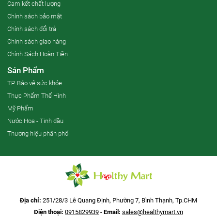
Cam kết chất lượng
Chính sách bảo mật
Chính sách đổi trả
Chính sách giao hàng
Chính Sách Hoàn Tiền
Sản Phẩm
TP. Bảo vệ sức khỏe
Thực Phẩm Thể Hình
Mỹ Phẩm
Nước Hoa - Tinh dầu
Thương hiệu phân phối
Địa chỉ:
251/28/3 Lê Quang Định, Phường 7, Bình Thạnh, Tp.CHM
Điện thoại:
0915829939
-
Email:
sales@healthymart.vn