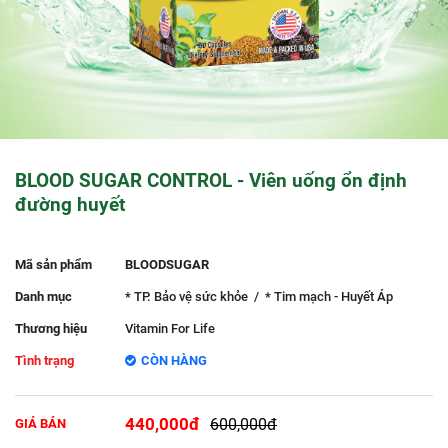
BLOOD SUGAR CONTROL - Viên uống ổn định
đường huyết
Mã sản phẩm
BLOODSUGAR
Danh mục
* TP. Bảo vệ sức khỏe
/
* Tim mạch - Huyết Áp
Thương hiệu
Vitamin For Life
Tình trạng
CÒN HÀNG
440,000đ
600,000đ
GIÁ BÁN