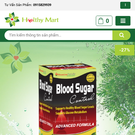
Tư Vấn Sản Phẩm:
0915829939
0
-27%