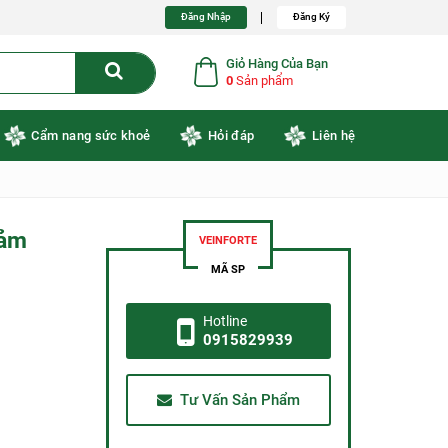
Đăng Nhập
Đăng Ký
Giỏ Hàng Của Bạn
0
Sản phẩm
Cẩm nang sức khoẻ
Hỏi đáp
Liên hệ
iảm
VEINFORTE
MÃ SP
Hotline
0915829939
Tư Vấn Sản Phẩm