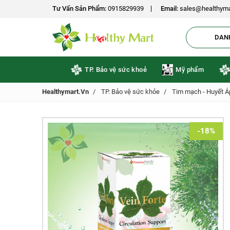
Tư Vấn Sản Phẩm:
0915829939
Email:
sales@healthyma
DAN
TP. Bảo vệ sức khoẻ
Mỹ phẩm
Healthymart.vn
TP. Bảo vệ sức khỏe
Tim mạch - Huyết Á
-18%