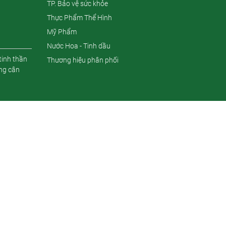
TP. Bảo vệ sức khỏe
Thực Phẩm Thể Hình
Mỹ Phẩm
Nước Hoa - Tinh dầu
tinh thần
Thương hiệu phân phối
ng cân