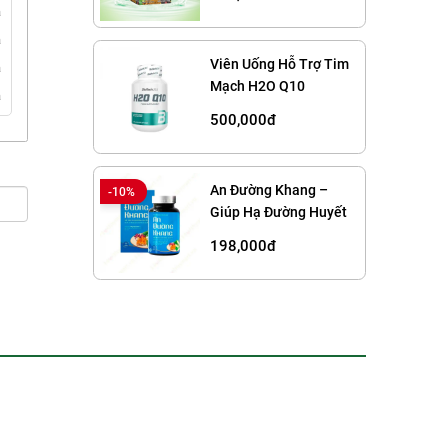
á
á
Viên Uống Hỗ Trợ Tim
á
Mạch H2O Q10
á
BiotechUSA Hộp 60
500,000đ
An Đường Khang –
-10%
Giúp Hạ Đường Huyết
An Toàn
198,000đ