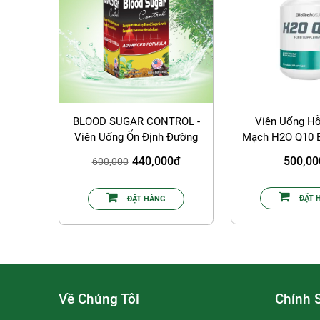
BLOOD SUGAR CONTROL -
Viên Uống Hỗ
Viên Uống Ổn Định Đường
Mạch H2O Q10 
Huyết
Hộp 6
440,000đ
500,0
600,000
ĐẶT 
ĐẶT HÀNG
Về Chúng Tôi
Chính 