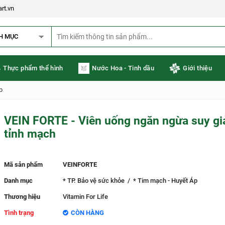
rt.vn
H MỤC
Thực phẩm thể hình
Nước Hoa - Tinh dầu
Giới thiệu
p
VEIN FORTE - Viên uống ngăn ngừa suy g
tỉnh mạch
Mã sản phẩm
VEINFORTE
Danh mục
* TP. Bảo vệ sức khỏe
/
* Tim mạch - Huyết Áp
Thương hiệu
Vitamin For Life
Tình trạng
CÒN HÀNG