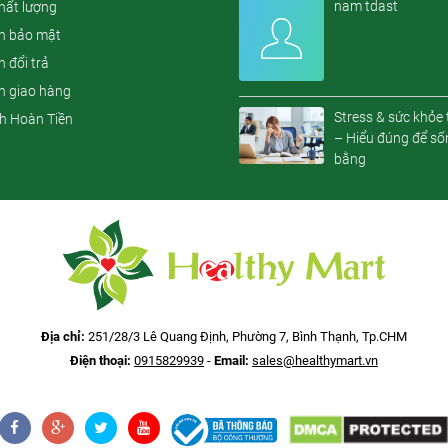
nam tdast
hất lượng
h bảo mật
 đổi trả
h giao hàng
Stress & sức khỏe 
h Hoàn Tiền
– Hiểu đúng để số
bằng
Địa chỉ:
251/28/3 Lê Quang Định, Phường 7, Bình Thạnh, Tp.CHM
Điện thoại:
0915829939
-
Email:
sales@healthymart.vn