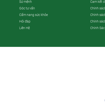
Sứ mệnh
Cam kết c
Góc tư vấn
Chính sác
Cẩm nang sức khỏe
Chính sách
Hỏi đáp
Chính sác
Liên Hệ
Chính Sác