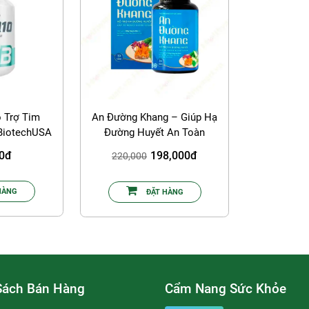
 Trợ Tim
An Đường Khang – Giúp Hạ
BiotechUSA
Đường Huyết An Toàn
0
00đ
198,000đ
220,000
HÀNG
ĐẶT HÀNG
Sách Bán Hàng
Cẩm Nang Sức Khỏe