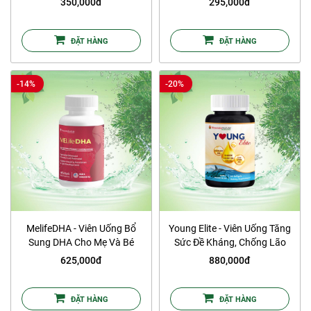
350,000đ
295,000đ
ĐẶT HÀNG
ĐẶT HÀNG
-14%
-20%
MelifeDHA - Viên Uống Bổ
Young Elite - Viên Uống Tăng
Sung DHA Cho Mẹ Và Bé
Sức Đề Kháng, Chống Lão
Hóa
625,000đ
880,000đ
ĐẶT HÀNG
ĐẶT HÀNG