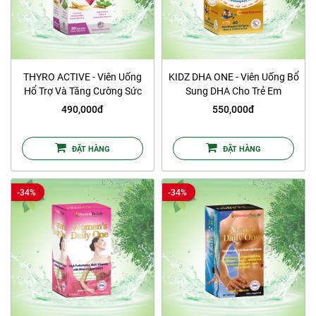
THYRO ACTIVE - Viên Uống
KIDZ DHA ONE - Viên Uống Bổ
Hổ Trợ Và Tăng Cường Sức
Sung DHA Cho Trẻ Em
Khỏe Tuyến Giáp
490,000đ
550,000đ
ĐẶT HÀNG
ĐẶT HÀNG
-34%
-34%