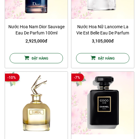
Nước Hoa Nam Dior Sauvage
Nước Hoa Nữ Lancome La
Eau De Parfum 100ml
Vie Est Belle Eau De Parfum
100ml
2,925,000đ
3,105,000đ
ĐẶT HÀNG
ĐẶT HÀNG
-10%
-7%