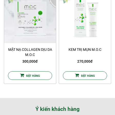
MẶT NẠ COLLAGEN DỊU DA
KEM TRỊ MỤN M.O.C
M.O.C
300,000đ
270,000đ
ĐẶT HÀNG
ĐẶT HÀNG
Ý kiến khách hàng