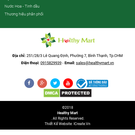
Nước Hoa - Tinh dầu
Thương hiệu phân phối
Địa chỉ:
251/28/3 Lê Quang Định, Phường 7, Bình Thạnh, Tp.CHM
Điện thoại:
0915829939
-
Email:
sales@healthymart.vn
©2018
Healthy Mart
. All Rights Reserved.
Thiết Kế Website: ICreate.vn