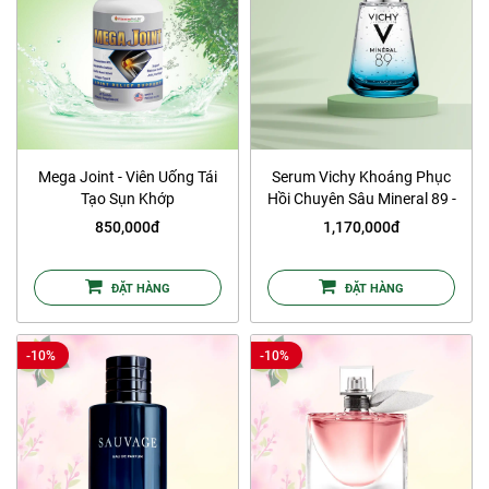
Mega Joint - Viên Uống Tái
Serum Vichy Khoáng Phục
Tạo Sụn Khớp
Hồi Chuyên Sâu Mineral 89 -
75ml
850,000đ
1,170,000đ
ĐẶT HÀNG
ĐẶT HÀNG
-10%
-10%