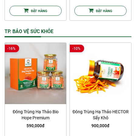
ĐẶT HÀNG
ĐẶT HÀNG
TP. BẢO VỆ SỨC KHỎE
-16%
-10%
Đông Trùng Hạ Thảo Bio
Đông Trùng Hạ Thảo HECTOR
Hope Premium
Sấy Khô
590,000đ
900,000đ