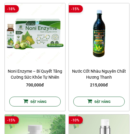
-18%
-15%
Noni Enzyme – Bí Quyết Tăng
Nước Cốt Nhàu Nguyên Chất
Cường Sức Khỏe Tự Nhiên
Hương Thanh
Toàn Diện
700,000đ
215,000đ
ĐẶT HÀNG
ĐẶT HÀNG
-15%
-10%