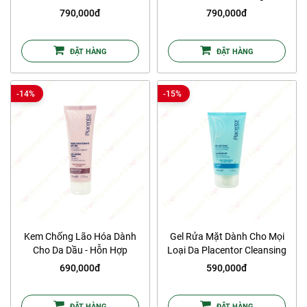
Corrective Cream
Protection Sun Cream SPF50,
790,000đ
790,000đ
PA++++
ĐẶT HÀNG
ĐẶT HÀNG
-14%
-15%
Kem Chống Lão Hóa Dành
Gel Rửa Mặt Dành Cho Mọi
Cho Da Dầu - Hỗn Hợp
Loại Da Placentor Cleansing
Placentor Anti-Ageing Cream
Gel
690,000đ
590,000đ
(Light Texture)
ĐẶT HÀNG
ĐẶT HÀNG