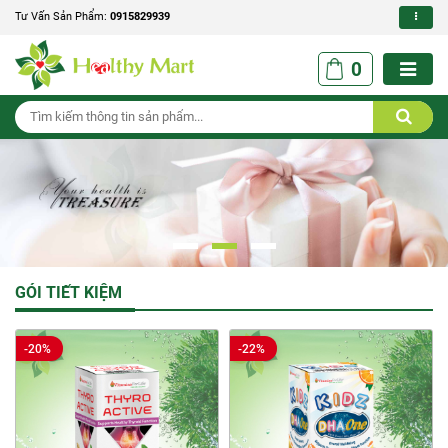
Tư Vấn Sản Phẩm:
0915829939
0
GÓI TIẾT KIỆM
-20%
-22%