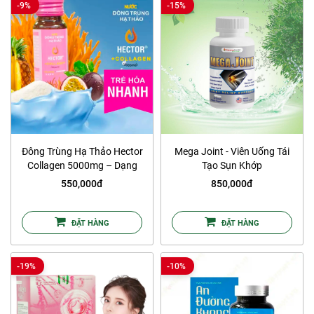
-9%
-15%
Đông Trùng Hạ Thảo Hector
Mega Joint - Viên Uống Tái
Collagen 5000mg – Dạng
Tạo Sụn Khớp
Lỏng
550,000đ
850,000đ
ĐẶT HÀNG
ĐẶT HÀNG
-19%
-10%