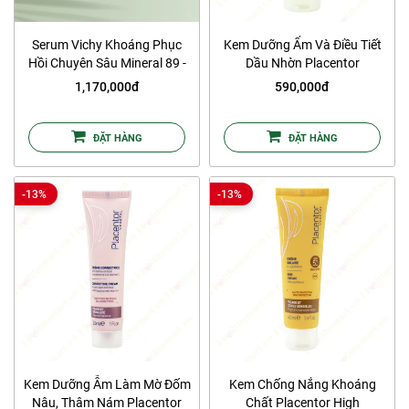
Serum Vichy Khoáng Phục
Kem Dưỡng Ẩm Và Điều Tiết
Hồi Chuyên Sâu Mineral 89 -
Dầu Nhờn Placentor
75ml
Regulating Cream
1,170,000đ
590,000đ
ĐẶT HÀNG
ĐẶT HÀNG
-13%
-13%
Kem Dưỡng Ẫm Làm Mờ Đốm
Kem Chống Nắng Khoáng
Nâu, Thâm Nám Placentor
Chất Placentor High