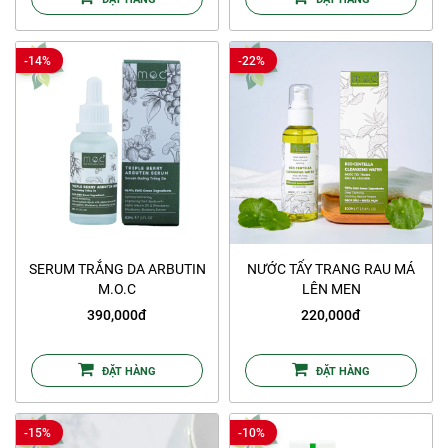
-14%
-22%
SERUM TRẮNG DA ARBUTIN
NƯỚC TẨY TRANG RAU MÁ
M.O.C
LÊN MEN
390,000đ
220,000đ
ĐẶT HÀNG
ĐẶT HÀNG
-15%
-10%