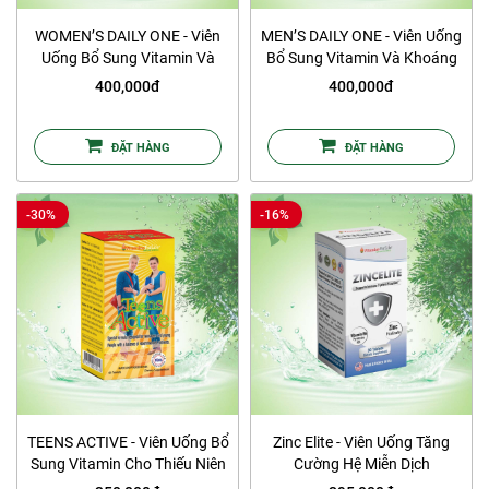
WOMEN’S DAILY ONE - Viên
MEN’S DAILY ONE - Viên Uống
Uống Bổ Sung Vitamin Và
Bổ Sung Vitamin Và Khoáng
Khoáng Chất Cho Nữ Giới
Chất Cho Nam Giới
400,000đ
400,000đ
ĐẶT HÀNG
ĐẶT HÀNG
-30%
-16%
TEENS ACTIVE - Viên Uống Bổ
Zinc Elite - Viên Uống Tăng
Sung Vitamin Cho Thiếu Niên
Cường Hệ Miễn Dịch