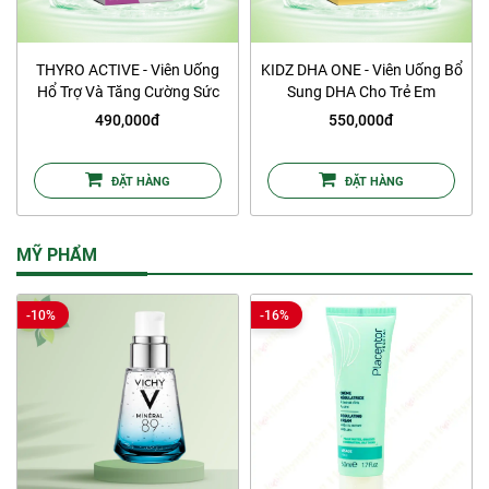
THYRO ACTIVE - Viên Uống
KIDZ DHA ONE - Viên Uống Bổ
Hổ Trợ Và Tăng Cường Sức
Sung DHA Cho Trẻ Em
Khỏe Tuyến Giáp
490,000đ
550,000đ
ĐẶT HÀNG
ĐẶT HÀNG
MỸ PHẨM
-10%
-16%