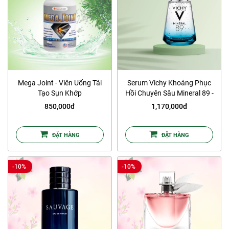
Mega Joint - Viên Uống Tái
Serum Vichy Khoáng Phục
Tạo Sụn Khớp
Hồi Chuyên Sâu Mineral 89 -
75ml
850,000đ
1,170,000đ
ĐẶT HÀNG
ĐẶT HÀNG
-10%
-10%