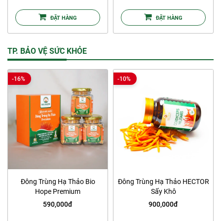
ĐẶT HÀNG
ĐẶT HÀNG
TP. BẢO VỆ SỨC KHỎE
-16%
-10%
Đông Trùng Hạ Thảo Bio
Đông Trùng Hạ Thảo HECTOR
Hope Premium
Sấy Khô
590,000đ
900,000đ