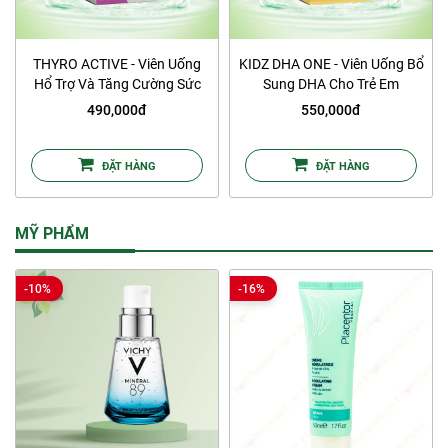
THYRO ACTIVE - Viên Uống
KIDZ DHA ONE - Viên Uống Bổ
Hổ Trợ Và Tăng Cường Sức
Sung DHA Cho Trẻ Em
Khỏe Tuyến Giáp
490,000đ
550,000đ
ĐẶT HÀNG
ĐẶT HÀNG
MỸ PHẨM
-10%
-16%