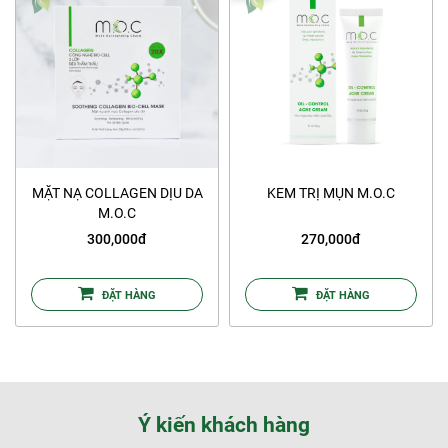
MẶT NẠ COLLAGEN DỊU DA
KEM TRỊ MỤN M.O.C
M.O.C
300,000đ
270,000đ
ĐẶT HÀNG
ĐẶT HÀNG
Ý kiến khách hàng