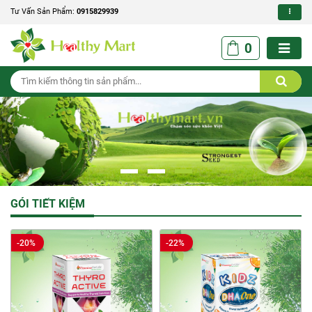
Tư Vấn Sản Phẩm:
0915829939
0
GÓI TIẾT KIỆM
-20%
-22%