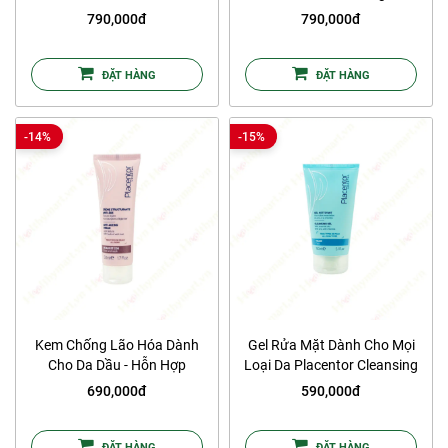
Corrective Cream
Protection Sun Cream SPF50,
790,000đ
790,000đ
PA++++
ĐẶT HÀNG
ĐẶT HÀNG
-14%
-15%
Kem Chống Lão Hóa Dành
Gel Rửa Mặt Dành Cho Mọi
Cho Da Dầu - Hỗn Hợp
Loại Da Placentor Cleansing
Placentor Anti-Ageing Cream
Gel
690,000đ
590,000đ
(Light Texture)
ĐẶT HÀNG
ĐẶT HÀNG