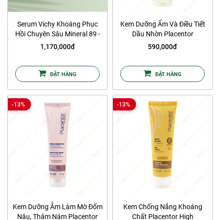
Serum Vichy Khoáng Phục
Kem Dưỡng Ẩm Và Điều Tiết
Hồi Chuyên Sâu Mineral 89 -
Dầu Nhờn Placentor
75ml
Regulating Cream
1,170,000đ
590,000đ
ĐẶT HÀNG
ĐẶT HÀNG
-13%
-13%
Kem Dưỡng Ẫm Làm Mờ Đốm
Kem Chống Nắng Khoáng
Nâu, Thâm Nám Placentor
Chất Placentor High