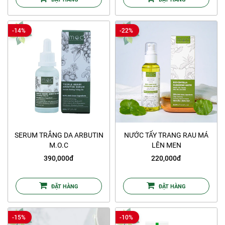
-14%
-22%
SERUM TRẮNG DA ARBUTIN
NƯỚC TẨY TRANG RAU MÁ
M.O.C
LÊN MEN
390,000đ
220,000đ
ĐẶT HÀNG
ĐẶT HÀNG
-15%
-10%