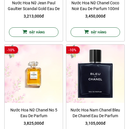
Nước Hoa Nữ Jean Paul
Nước Hoa Nữ Chanel Coco
Gaultier Scandal Gold Eau De
Noir Eau De Parfum 100ml
Parfum 80ml
3,213,000đ
3,450,000đ
ĐẶT HÀNG
ĐẶT HÀNG
-10%
-10%
Nước Hoa Nữ Chanel No 5
Nước Hoa Nam Chanel Bleu
Eau De Parfum
De Chanel Eau De Parfum
3,825,000đ
3,105,000đ