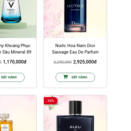
hy Khoáng Phục
Nước Hoa Nam Dior
 Sâu Mineral 89
Sauvage Eau De Parfum
- 75ml
100ml
1,170,000đ
2,925,000đ
0
3,250,000
ĐẶT HÀNG
ĐẶT HÀNG
-10%