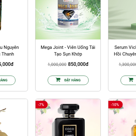
u Nguyên
Mega Joint - Viên Uống Tái
Serum Vic
 Thanh
Tạo Sụn Khớp
Hồi Chuyên
5,000đ
850,000đ
1,000,000
1,300,00
HÀNG
ĐẶT HÀNG
-7%
-10%