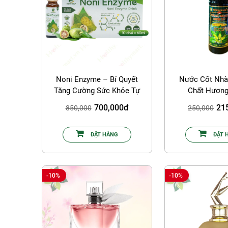
Noni Enzyme – Bí Quyết
Nước Cốt Nhà
Tăng Cường Sức Khỏe Tự
Chất Hương
Nhiên Toàn Diện
700,000đ
21
850,000
250,000
ĐẶT HÀNG
ĐẶT 
-10%
-10%