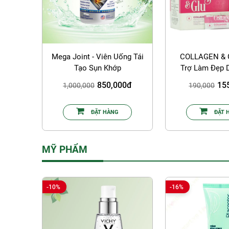
Mega Joint - Viên Uống Tái
COLLAGEN & 
Tạo Sụn Khớp
Trợ Làm Đẹp 
Oxy H
850,000đ
15
1,000,000
190,000
ĐẶT HÀNG
ĐẶT 
MỸ PHẨM
-10%
-16%