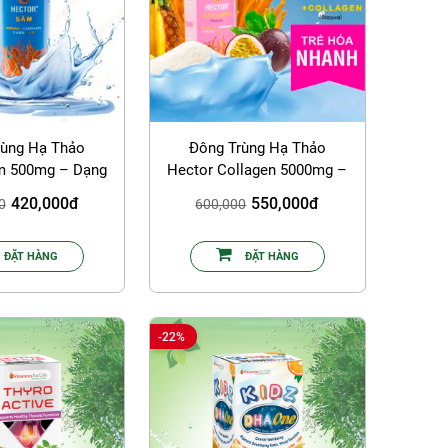
rùng Hạ Thảo
Đông Trùng Hạ Thảo
m 500mg – Dạng
Hector Collagen 5000mg –
Lỏng
Dạng Lỏng
420,000đ
550,000đ
0
600,000
ĐẶT HÀNG
ĐẶT HÀNG
-22%