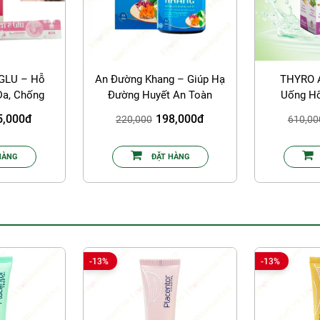
GLU – Hỗ
An Đường Khang – Giúp Hạ
THYRO A
Da, Chống
Đường Huyết An Toàn
Uống Hổ
óa
Cường S
5,000đ
198,000đ
220,000
610,00
HÀNG
ĐẶT HÀNG
-13%
-13%