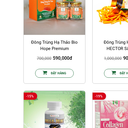
Đông Trùng Hạ Thảo Bio
Đông Trùng 
Hope Premium
HECTOR Sấ
590,000đ
90
700,000
1,000,000
ĐẶT HÀNG
ĐẶT 
-15%
-19%