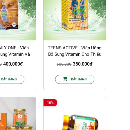
ILY ONE - Viên
TEENS ACTIVE - Viên Uống
ung Vitamin Và
Bổ Sung Vitamin Cho Thiếu
ất Cho Nam Giới
Niên
400,000đ
350,000đ
0
500,000
ĐẶT HÀNG
ĐẶT HÀNG
-10%