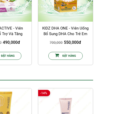
CTIVE - Viên
KIDZ DHA ONE - Viên Uống
 Trợ Và Tăng
Bổ Sung DHA Cho Trẻ Em
ức Khỏe Tuyến
490,000đ
550,000đ
0
700,000
Giáp
ĐẶT HÀNG
ĐẶT HÀNG
-14%