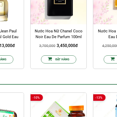
Jean Paul
Nước Hoa Nữ Chanel Coco
Nước Hoa 
al Gold Eau
Noir Eau De Parfum 100ml
Eau 
 80ml
213,000đ
3,450,000đ
3,700,000
4,250,00
HÀNG
ĐẶT HÀNG
-10%
-13%