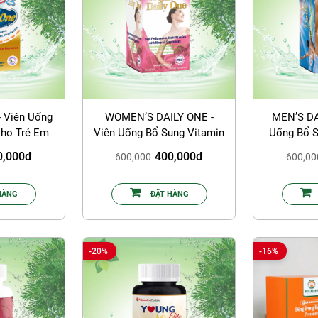
 Viên Uống
WOMEN’S DAILY ONE -
MEN’S DA
ho Trẻ Em
Viên Uống Bổ Sung Vitamin
Uống Bổ S
Và Khoáng Chất Cho Nữ
Khoáng Ch
0,000đ
400,000đ
600,000
600,00
Giới
HÀNG
ĐẶT HÀNG
-20%
-16%