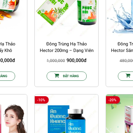
Hạ Thảo
Đông Trùng Hạ Thảo
Đông T
y Khô
Hector 200mg – Dạng Viên
Hector Sâ
Nang
0,000đ
900,000đ
1,000,000
480,00
HÀNG
ĐẶT HÀNG
-10%
-20%