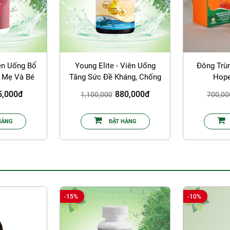
ên Uống Bổ
Young Elite - Viên Uống
Đông Trù
 Mẹ Và Bé
Tăng Sức Đề Kháng, Chống
Hop
Lão Hóa
5,000đ
880,000đ
1,100,000
700,00
HÀNG
ĐẶT HÀNG
-15%
-10%