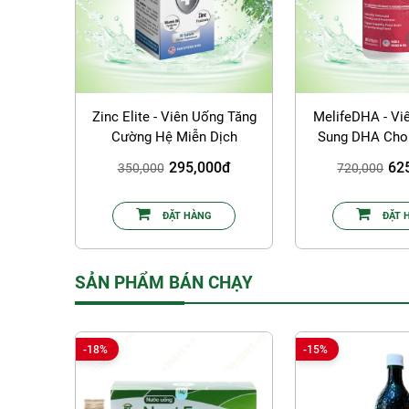
Zinc Elite - Viên Uống Tăng
MelifeDHA - Vi
Cường Hệ Miễn Dịch
Sung DHA Cho
295,000đ
62
350,000
720,000
ĐẶT HÀNG
ĐẶT 
SẢN PHẨM BÁN CHẠY
-18%
-15%