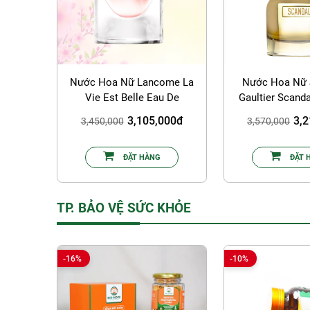
Nước Hoa Nữ Lancome La
Nước Hoa Nữ 
Vie Est Belle Eau De
Gaultier Scand
Parfum 100ml
De Parfum
3,105,000đ
3,
3,450,000
3,570,000
ĐẶT HÀNG
ĐẶT 
TP. BẢO VỆ SỨC KHỎE
-16%
-10%