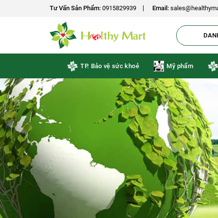
Tư Vấn Sản Phẩm:
0915829939
Email:
sales@healthyma
DAN
TP. Bảo vệ sức khoẻ
Mỹ phẩm