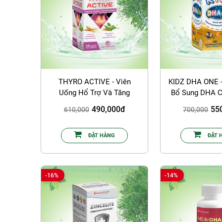
THYRO ACTIVE - Viên
KIDZ DHA ONE -
Uống Hổ Trợ Và Tăng
Bổ Sung DHA C
Cường Sức Khỏe Tuyến
490,000đ
55
610,000
700,000
Giáp
ĐẶT HÀNG
ĐẶT 
-16%
-14%