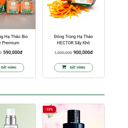
ng Hạ Thảo Bio
Đông Trùng Hạ Thảo
e Premium
HECTOR Sấy Khô
590,000đ
900,000đ
0
1,000,000
ĐẶT HÀNG
ĐẶT HÀNG
-10%