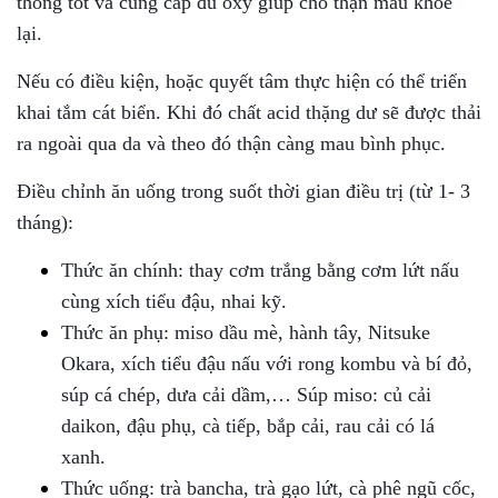
thông tốt và cung cấp đủ oxy giúp cho thận mau khỏe
lại.
Nếu có điều kiện, hoặc quyết tâm thực hiện có thể triển
khai tắm cát biển. Khi đó chất acid thặng dư sẽ được thải
ra ngoài qua da và theo đó thận càng mau bình phục.
Điều chỉnh ăn uống trong suốt thời gian điều trị (từ 1- 3
tháng):
Thức ăn chính: thay cơm trắng bằng cơm lứt nấu
cùng xích tiểu đậu, nhai kỹ.
Thức ăn phụ: miso dầu mè, hành tây, Nitsuke
Okara, xích tiểu đậu nấu với rong kombu và bí đỏ,
súp cá chép, dưa cải dầm,…
Súp miso: củ cải
daikon, đậu phụ, cà tiếp, bắp cải, rau cải có lá
xanh.
Thức uống: trà bancha, trà gạo lứt, cà phê ngũ cốc,