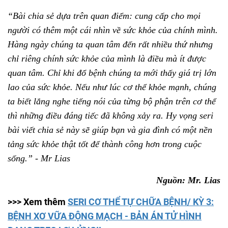
“Bài chia sẻ dựa trên quan điểm: cung cấp cho mọi
người có thêm một cái nhìn về sức khỏe của chính mình.
Hàng ngày chúng ta quan tâm đến rất nhiều thứ nhưng
chỉ riêng chính sức khỏe của mình là điều mà ít được
quan tâm. Chỉ khi đổ bệnh chúng ta mới thấy giá trị lớn
lao của sức khỏe. Nếu như lúc cơ thể khỏe mạnh, chúng
ta biết lắng nghe tiếng nói của từng bộ phận trên cơ thể
thì những điều đáng tiếc đã không xảy ra. Hy vọng seri
bài viết chia sẻ này sẽ giúp bạn và gia đình có một nền
tảng sức khỏe thật tốt để thành công hơn trong cuộc
sống.” - Mr Lias
Nguồn: Mr. Lias
>>> Xem thêm
SERI CƠ THỂ TỰ CHỮA BỆNH/ KỲ 3:
BỆNH XƠ VỮA ĐỘNG MẠCH - BẢN ÁN TỬ HÌNH