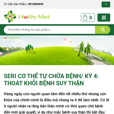
Tư Vấn Sản Phẩm:
0915829939
0
SERI CƠ THỂ TỰ CHỮA BỆNH/ KỲ 4:
THOÁT KHỎI BỆNH SUY THẬN
Hàng ngày con người quan tâm đến rất nhiều thứ nhưng sức
khỏe của chính mình là điều mà chúng ta ít để tâm nhất. Có lẽ
ít người nhận ra rằng bản thân mình có thói quen chờ bệnh
đến mới giải quyết, ví dụ như mắc bệnh suy thận thì bắt đầu