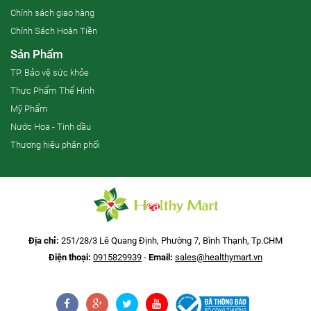
Chính sách giao hàng
Chính Sách Hoàn Tiền
Sản Phẩm
TP. Bảo vệ sức khỏe
Thực Phẩm Thể Hình
Mỹ Phẩm
Nước Hoa - Tinh dầu
Thương hiệu phân phối
Địa chỉ:
251/28/3 Lê Quang Định, Phường 7, Bình Thạnh, Tp.CHM
Điện thoại:
0915829939
-
Email:
sales@healthymart.vn