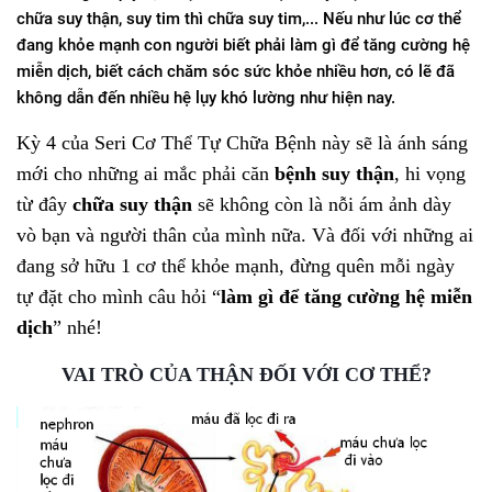
chữa suy thận, suy tim thì chữa suy tim,... Nếu như lúc cơ thể
đang khỏe mạnh con người biết phải làm gì để tăng cường hệ
miễn dịch, biết cách chăm sóc sức khỏe nhiều hơn, có lẽ đã
không dẫn đến nhiều hệ lụy khó lường như hiện nay.
Kỳ 4 của Seri Cơ Thể Tự Chữa Bệnh này sẽ là ánh sáng
mới cho những ai mắc phải căn
bệnh suy thận
, hi vọng
từ đây
chữa suy thận
sẽ không còn là nỗi ám ảnh dày
vò bạn và người thân của mình nữa. Và đối với những ai
đang sở hữu 1 cơ thể khỏe mạnh, đừng quên mỗi ngày
tự đặt cho mình câu hỏi “
làm gì để tăng cường hệ miễn
dịch
” nhé!
VAI TRÒ CỦA THẬN ĐỐI VỚI CƠ THỂ?