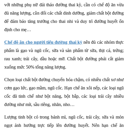
với những phụ nữ đái tháo đường thai kỳ, cần có chế độ ăn vừa
đủ năng lượng, cân đối các chất dinh dưỡng, giảm chất bột đường
để đảm bảo tăng trưởng cho thai nhi và duy trì đường huyết ổn
định cho mẹ…
Chế độ ăn cho người tiểu đường thai kỳ
nên đủ các nhóm thực
phẩm là gạo và ngũ cốc, sữa và sản phẩm từ sữa, thịt cá, trứng;
rau xanh; trái cây, dầu hoặc mỡ. Chất bột đường phải cắt giảm
xuống mức 50% tổng năng lượng.
Chọn loại chất bột đường chuyển hóa chậm, có nhiều chất xơ như
cơm gạo lức, gạo mầm, ngũ cốc. Hạn chế ăn xôi nếp, các loại ngũ
cốc đã tinh chế như bột năng, bột bắp, các loại trái cây nhiều
đường như mít, sầu riêng, nhãn, nho…
Lượng tinh bột có trong bánh mì, ngũ cốc, trái cây, sữa và món
ngọt ảnh hưởng trực tiếp lên đường huyết. Nên hạn chế ăn