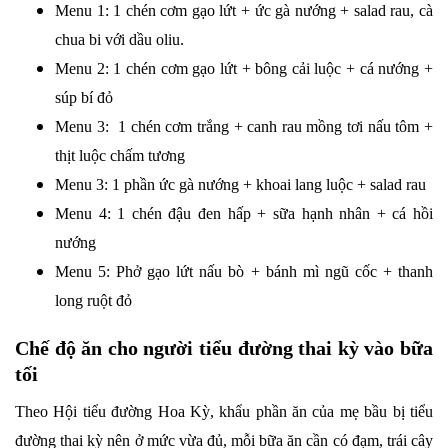
Menu 1: 1 chén cơm gạo lứt + ức gà nướng + salad rau, cà
chua bi với dầu oliu.
Menu 2: 1 chén cơm gạo lứt + bông cải luộc + cá nướng +
súp bí đỏ
Menu 3: 1 chén cơm trắng + canh rau mồng tơi nấu tôm +
thịt luộc chấm tương
Menu 3: 1 phần ức gà nướng + khoai lang luộc + salad rau
Menu 4: 1 chén đậu đen hấp + sữa hạnh nhân + cá hồi
nướng
Menu 5: Phở gạo lứt nấu bò + bánh mì ngũ cốc + thanh
long ruột đỏ
Chế độ ăn cho người tiểu đường thai kỳ vào bữa
tối
Theo Hội tiểu đường Hoa Kỳ, khẩu phần ăn của mẹ bầu bị tiểu
đường thai kỳ nên ở mức vừa đủ, mỗi bữa ăn cần có đạm, trái cây