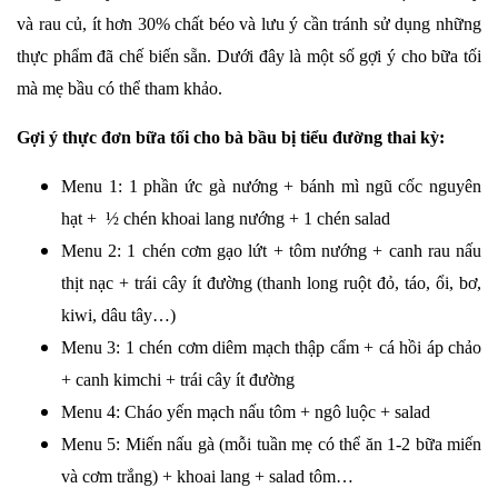
và rau củ, ít hơn 30% chất béo và lưu ý cần tránh sử dụng những
thực phẩm đã chế biến sẵn. Dưới đây là một số gợi ý cho bữa tối
mà mẹ bầu có thể tham khảo.
Gợi ý thực đơn bữa tối cho bà bầu bị tiểu đường thai kỳ:
Menu 1: 1 phần ức gà nướng + bánh mì ngũ cốc nguyên
hạt + ½ chén khoai lang nướng + 1 chén salad
Menu 2: 1 chén cơm gạo lứt + tôm nướng + canh rau nấu
thịt nạc + trái cây ít đường (thanh long ruột đỏ, táo, ổi, bơ,
kiwi, dâu tây…)
Menu 3: 1 chén cơm diêm mạch thập cẩm + cá hồi áp chảo
+ canh kimchi + trái cây ít đường
Menu 4: Cháo yến mạch nấu tôm + ngô luộc + salad
Menu 5: Miến nấu gà (mỗi tuần mẹ có thể ăn 1-2 bữa miến
và cơm trắng) + khoai lang + salad tôm…