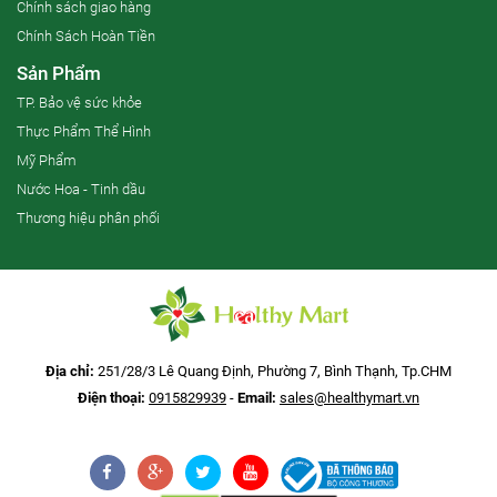
Chính sách giao hàng
Chính Sách Hoàn Tiền
Sản Phẩm
TP. Bảo vệ sức khỏe
Thực Phẩm Thể Hình
Mỹ Phẩm
Nước Hoa - Tinh dầu
Thương hiệu phân phối
Địa chỉ:
251/28/3 Lê Quang Định, Phường 7, Bình Thạnh, Tp.CHM
Điện thoại:
0915829939
-
Email:
sales@healthymart.vn