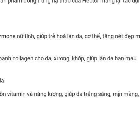
sản phẩm đông trùng hạ thảo của Hector mang lại tác dụ
rmone nữ tính, giúp trẻ hoá làn da, cơ thể, tăng nét đẹp 
anh collagen cho da, xương, khớp, giúp làn da bạn mau
da
ồn vitamin và năng lượng, giúp da trắng sáng, mịn màng,