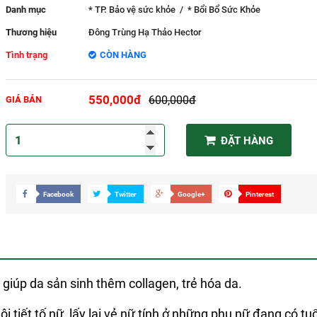
Danh mục
* TP. Bảo vệ sức khỏe
/
* Bổi Bổ Sức Khỏe
Thương hiệu
Đông Trùng Hạ Thảo Hector
Tình trạng
CÒN HÀNG
550,000đ
600,000đ
GIÁ BÁN
ĐẶT HÀNG
Facebook
Twitter
Google+
Pinterest
iúp da sản sinh thêm collagen, trẻ hóa da.
i tiết tố nữ, lấy lại vẻ nữ tính ở những phụ nữ đang có tu