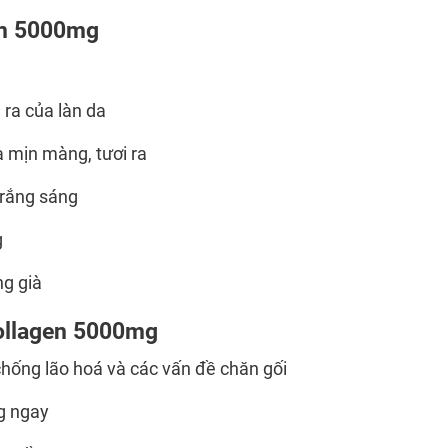
en 5000mg
ra của làn da
 mịn màng, tươi ra
trắng sáng
g
ng già
ollagen 5000mg
hống lão hoá và các vấn đề chăn gối
g ngay