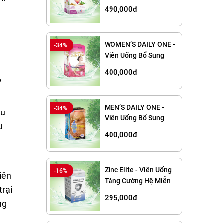
Cường Sức Khỏe Tuyến
490,000đ
Giáp
WOMEN’S DAILY ONE -
-34%
Viên Uống Bổ Sung
Vitamin Và Khoáng
400,000đ
,
Chất Cho Nữ Giới
MEN’S DAILY ONE -
-34%
âu
Viên Uống Bổ Sung
u
Vitamin Và Khoáng
400,000đ
Chất Cho Nam Giới
Zinc Elite - Viên Uống
-16%
iên
Tăng Cường Hệ Miễn
trại
Dịch
295,000đ
ng