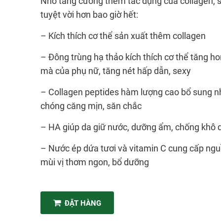
Nhờ tăng cường thêm tác dụng của collagen, 
tuyệt vời hơn bao giờ hết:
– Kích thích cơ thể sản xuất thêm collagen
– Đông trùng hạ thảo kích thích cơ thể tăng ho
mà của phụ nữ, tăng nét hấp dẫn, sexy
– Collagen peptides hàm lượng cao bổ sung nh
chóng căng mịn, săn chắc
– HA giúp da giữ nước, dưỡng ẩm, chống khô 
– Nước ép dứa tươi và vitamin C cung cấp ngu
mùi vị thơm ngon, bổ dưỡng
ĐẶT HÀNG