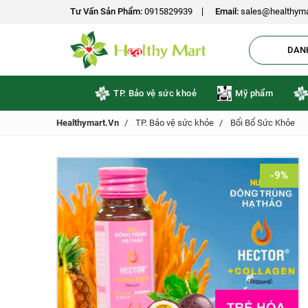
Tư Vấn Sản Phẩm:
0915829939
Email:
sales@healthyma
DAN
TP. Bảo vệ sức khoẻ
Mỹ phẩm
Healthymart.vn
TP. Bảo vệ sức khỏe
Bổi Bổ Sức Khỏe
-9%