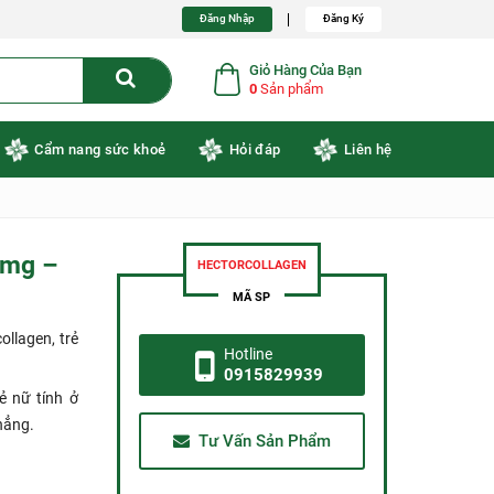
Đăng Nhập
Đăng Ký
Giỏ Hàng Của Bạn
0
Sản phẩm
Cẩm nang sức khoẻ
Hỏi đáp
Liên hệ
0mg –
HECTORCOLLAGEN
MÃ SP
llagen, trẻ
Hotline
0915829939
vẻ nữ tính ở
hẳng.
Tư Vấn Sản Phẩm