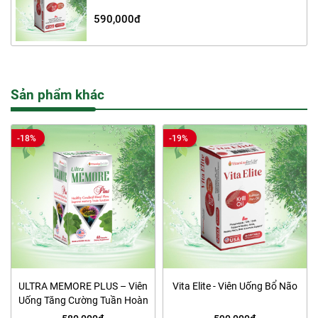
590,000đ
Sản phẩm khác
-18%
-19%
ULTRA MEMORE PLUS – Viên
Vita Elite - Viên Uống Bổ Não
Uống Tăng Cường Tuần Hoàn
Não, Cải Thiện Trí Nhớ