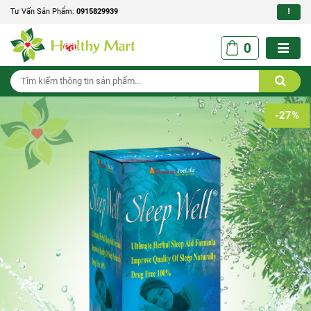
Tư Vấn Sản Phẩm:
0915829939
0
-27%