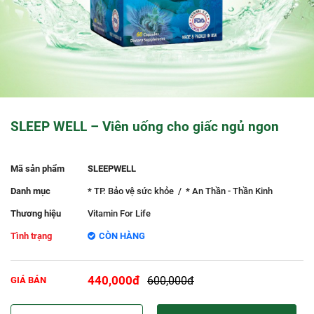
SLEEP WELL – Viên uống cho giấc ngủ ngon
Mã sản phẩm
SLEEPWELL
Danh mục
* TP. Bảo vệ sức khỏe
/
* An Thần - Thần Kinh
Thương hiệu
Vitamin For Life
Tình trạng
CÒN HÀNG
440,000đ
600,000đ
GIÁ BÁN