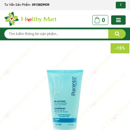
Tư Vấn Sản Phẩm:
0915829939
0
-15%