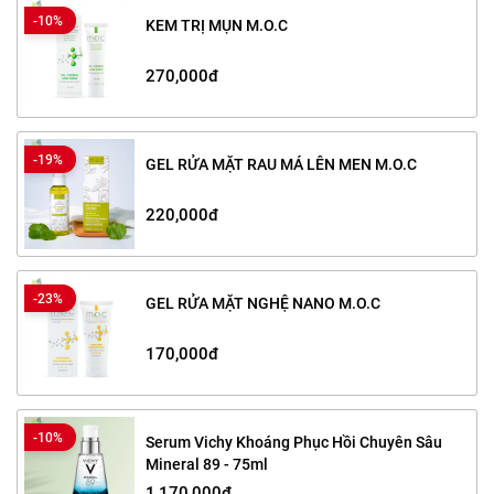
-10%
KEM TRỊ MỤN M.O.C
270,000đ
-19%
GEL RỬA MẶT RAU MÁ LÊN MEN M.O.C
220,000đ
-23%
GEL RỬA MẶT NGHỆ NANO M.O.C
170,000đ
-10%
Serum Vichy Khoáng Phục Hồi Chuyên Sâu
Mineral 89 - 75ml
1,170,000đ