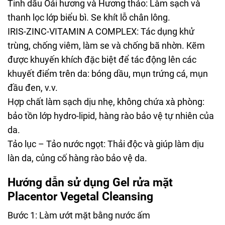
Tinh dầu Oải hương và Hương thảo: Làm sạch và
thanh lọc lớp biểu bì. Se khít lỗ chân lông.
IRIS-ZINC-VITAMIN A COMPLEX: Tác dụng khử
trùng, chống viêm, làm se và chống bã nhờn. Kẽm
được khuyến khích đặc biệt để tác động lên các
khuyết điểm trên da: bóng dầu, mụn trứng cá, mụn
đầu đen, v.v.
Hợp chất làm sạch dịu nhẹ, không chứa xà phòng:
bảo tồn lớp hydro-lipid, hàng rào bảo vệ tự nhiên của
da.
Tảo lục – Tảo nước ngọt: Thải độc và giúp làm dịu
làn da, củng cố hàng rào bảo vệ da.
Hướng dẫn sử dụng Gel rửa mặt
Placentor Vegetal Cleansing
Bước 1: Làm ướt mặt bằng nước ấm