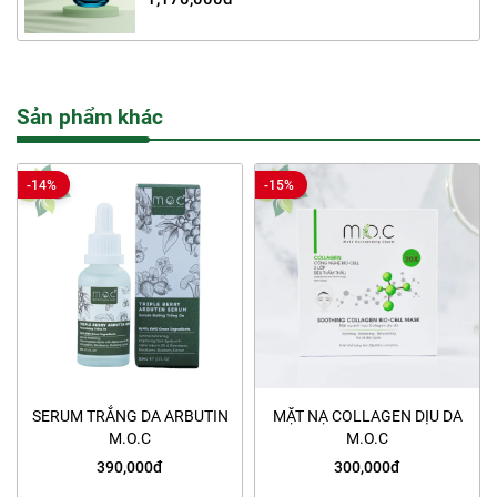
Sản phẩm khác
-14%
-15%
SERUM TRẮNG DA ARBUTIN
MẶT NẠ COLLAGEN DỊU DA
M.O.C
M.O.C
390,000đ
300,000đ