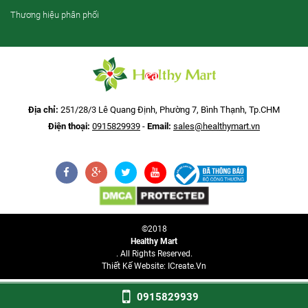
Thương hiệu phân phối
Địa chỉ:
251/28/3 Lê Quang Định, Phường 7, Bình Thạnh, Tp.CHM
Điện thoại:
0915829939
-
Email:
sales@healthymart.vn
©2018
Healthy Mart
. All Rights Reserved.
Thiết Kế Website: ICreate.vn
0915829939