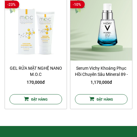
-23%
-10%
GEL RỬA MẶT NGHỆ NANO
Serum Vichy Khoáng Phục
M.O.C
Hồi Chuyên Sâu Mineral 89 -
75ml
170,000đ
1,170,000đ
ĐẶT HÀNG
ĐẶT HÀNG