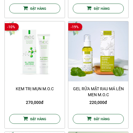
ĐẶT HÀNG
ĐẶT HÀNG
-10%
-19%
KEM TRỊ MỤN M.O.C
GEL RỬA MẶT RAU MÁ LÊN
MEN M.O.C
270,000đ
220,000đ
ĐẶT HÀNG
ĐẶT HÀNG