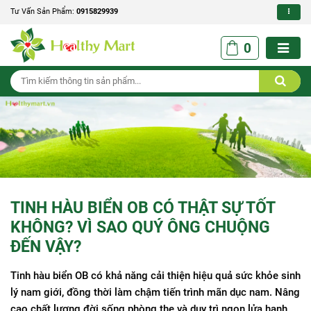
Tư Vấn Sản Phẩm:
0915829939
0
TINH HÀU BIỂN OB CÓ THẬT SỰ TỐT
KHÔNG? VÌ SAO QUÝ ÔNG CHUỘNG
ĐẾN VẬY?
Tinh hàu biển OB có khả năng cải thiện hiệu quả sức khỏe sinh
lý nam giới, đồng thời làm chậm tiến trình mãn dục nam. Nâng
cao chất lượng đời sống phòng the và duy trì ngọn lửa hạnh