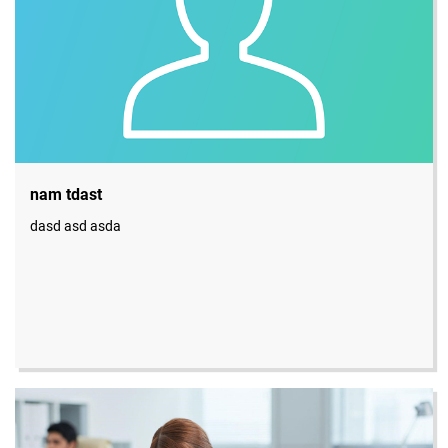
nam tdast
dasd asd asda