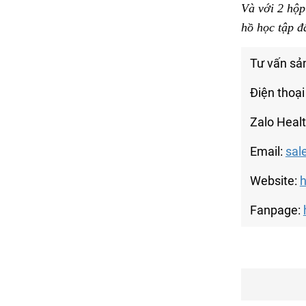
Và với 2 hộ
hồ học tập đ
Tư vấn sả
Điện thoại
Zalo Heal
Email:
sal
Website:
h
Fanpage: