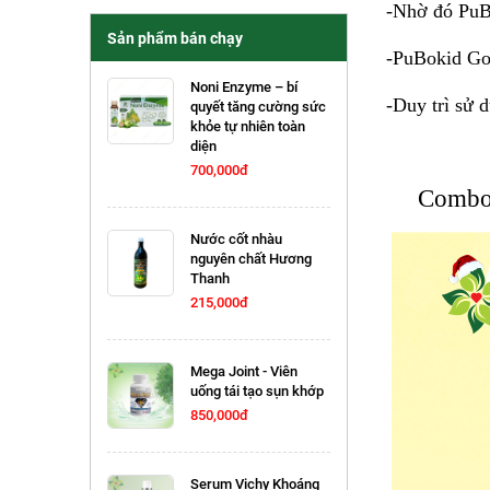
-Nhờ đó PuBo
Sản phẩm bán chạy
-PuBokid Gol
Noni Enzyme – bí
-Duy trì sử 
quyết tăng cường sức
khỏe tự nhiên toàn
diện
700,000đ
Combo 
Nước cốt nhàu
nguyên chất Hương
Thanh
215,000đ
Mega Joint - Viên
uống tái tạo sụn khớp
850,000đ
Serum Vichy Khoáng