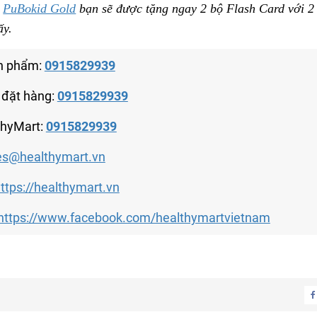
p
PuBokid Gold
bạn sẽ được tặng ngay 2 bộ Flash Card với 2 
ấy.
n phẩm:
0915829939
 đặt hàng:
0915829939
thyMart:
0915829939
es@healthymart.vn
ttps://healthymart.vn
https://www.facebook.com/healthymartvietnam