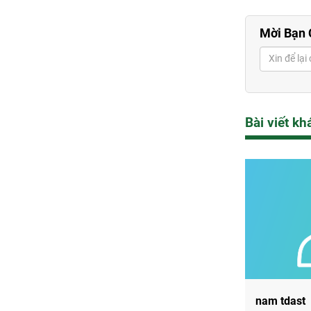
Mời Bạn 
Gửi câ
Bài viết kh
nam tdast