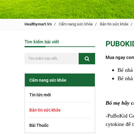
Healthymart.vn
Cẩm nang sức khỏe
Bản tin sức khỏe
Tìm kiếm bài viết
PUBOKID
Mua ngay comb
Bé nhà 
Bé nhà 
Cẩm nang sức khỏe
Tin tức mới
Bố mẹ hãy c
Bản tin sức khỏe
-PuBoKid Gol
cytokine để 
Bài Thuốc