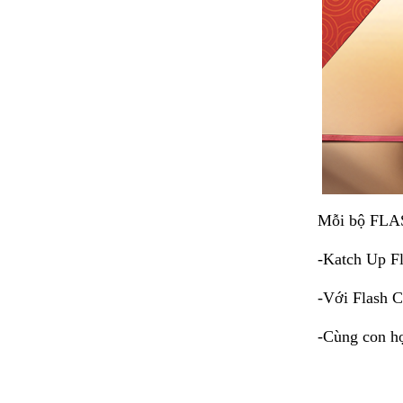
Mỗi bộ FLASH
-Katch Up Fl
-Với Flash C
-Cùng con họ