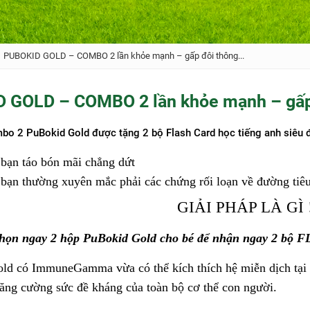
PUBOKID GOLD – COMBO 2 lần khỏe mạnh – gấp đôi thông...
 GOLD – COMBO 2 lần khỏe mạnh – gấp
o 2 PuBokid Gold được tặng 2 bộ Flash Card học tiếng anh siêu đ
bạn táo bón mãi chẳng dứt
bạn thường xuyên mắc phải các chứng rối loạn về đường tiê
GIẢI PHÁP LÀ GÌ 
họn ngay 2 hộp PuBokid Gold cho bé để nhận ngay 2 bộ F
d có ImmuneGamma vừa có thể kích thích hệ miễn dịch tại c
tăng cường sức đề kháng của toàn bộ cơ thể con người.