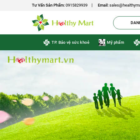
-18%
-15%
-15%
-10%
-10%
Tư Vấn Sản Phẩm:
0915829939
Email:
sales@healthyma
DAN
TP. Bảo vệ sức khoẻ
Mỹ phẩm