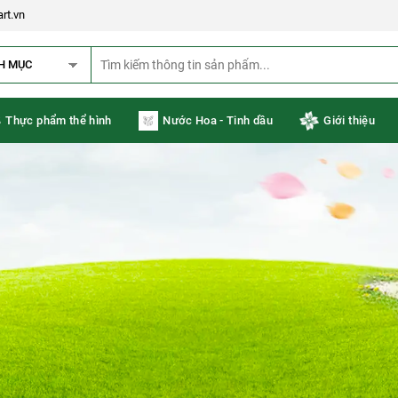
rt.vn
H MỤC
Thực phẩm thể hình
Nước Hoa - Tinh dầu
Giới thiệu