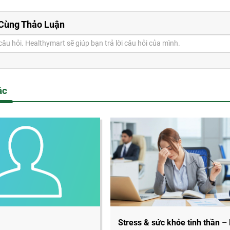
Cùng Thảo Luận
u hỏi
ác
Stress & sức khỏe tinh thần –