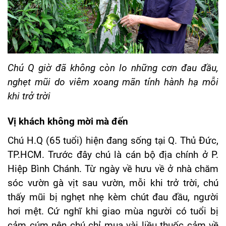
Chú Q giờ đã không còn lo những cơn đau đầu,
nghẹt mũi do viêm xoang mãn tính hành hạ mỗi
khi trở trời
Vị khách không mời mà đến
Chú H.Q (65 tuổi) hiện đang sống tại Q. Thủ Đức,
TP.HCM. Trước đây chú là cán bộ địa chính ở P.
Hiệp Bình Chánh. Từ ngày về hưu về ở nhà chăm
sóc vườn gà vịt sau vườn, mỗi khi trở trời, chú
thấy mũi bị nghẹt nhẹ kèm chút đau đầu, người
hơi mệt. Cứ nghĩ khi giao mùa người có tuổi bị
cảm cúm nên chú chỉ mua vài liều thuốc cảm về