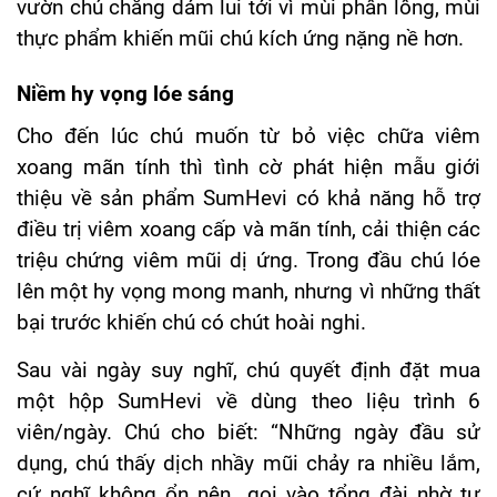
vườn chú chẳng dám lui tới vì mùi phân lông, mùi
thực phẩm khiến mũi chú kích ứng nặng nề hơn.
Niềm hy vọng lóe sáng
Cho đến lúc chú muốn từ bỏ việc chữa viêm
xoang mãn tính thì tình cờ phát hiện mẫu giới
thiệu về sản phẩm SumHevi có khả năng hỗ trợ
điều trị viêm xoang cấp và mãn tính, cải thiện các
triệu chứng viêm mũi dị ứng. Trong đầu chú lóe
lên một hy vọng mong manh, nhưng vì những thất
bại trước khiến chú có chút hoài nghi.
Sau vài ngày suy nghĩ, chú quyết định đặt mua
một hộp SumHevi về dùng theo liệu trình 6
viên/ngày. Chú cho biết: “Những ngày đầu sử
dụng, chú thấy dịch nhầy mũi chảy ra nhiều lắm,
cứ nghĩ không ổn nên gọi vào tổng đài nhờ tư