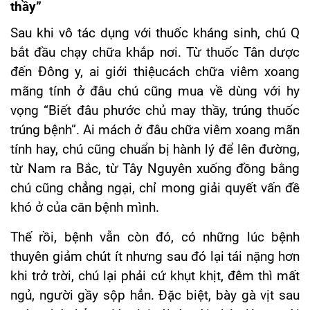
thầy”
Sau khi vô tác dụng với thuốc kháng sinh, chú Q
bắt đầu chạy chữa khắp nơi. Từ thuốc Tân dược
đến Đông y, ai giới thiệucách chữa viêm xoang
mãng tính ở đâu chú cũng mua về dùng với hy
vọng “Biết đâu phước chủ may thầy, trúng thuốc
trúng bệnh”. Ai mách ở đâu chữa viêm xoang mãn
tính hay, chú cũng chuẩn bị hành lý để lên đường,
từ Nam ra Bắc, từ Tây Nguyên xuống đồng bằng
chú cũng chẳng ngại, chỉ mong giải quyết vấn đề
khó ở của căn bệnh mình.
Thế rồi, bệnh vẫn còn đó, có những lúc bệnh
thuyên giảm chút ít nhưng sau đó lại tái nặng hơn
khi trở trời, chú lại phải cứ khụt khịt, đêm thì mất
ngủ, người gầy sộp hẳn. Đặc biệt, bày gà vịt sau