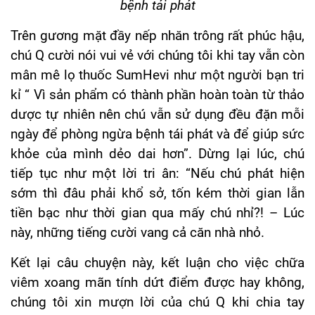
bệnh tái phát
Trên gương mặt đầy nếp nhăn trông rất phúc hậu,
chú Q cười nói vui vẻ với chúng tôi khi tay vẫn còn
mân mê lọ thuốc SumHevi như một người bạn tri
kỉ “ Vì sản phẩm có thành phần hoàn toàn từ thảo
dược tự nhiên nên chú vẫn sử dụng đều đặn mỗi
ngày để phòng ngừa bệnh tái phát và để giúp sức
khỏe của mình dẻo dai hơn”. Dừng lại lúc, chú
tiếp tục như một lời tri ân: “Nếu chú phát hiện
sớm thì đâu phải khổ sở, tốn kém thời gian lẫn
tiền bạc như thời gian qua mấy chú nhỉ?! – Lúc
này, những tiếng cười vang cả căn nhà nhỏ.
Kết lại câu chuyện này, kết luận cho việc chữa
viêm xoang mãn tính dứt điểm được hay không,
chúng tôi xin mượn lời của chú Q khi chia tay