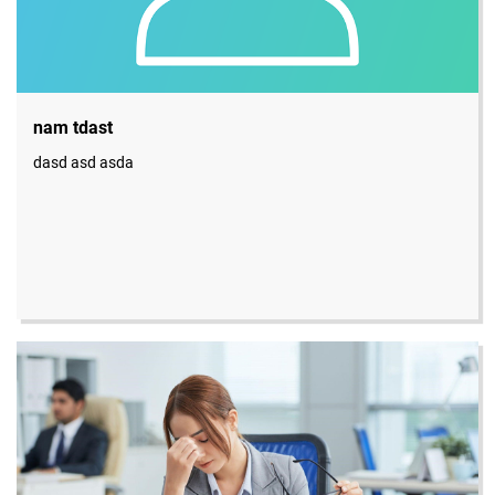
nam tdast
dasd asd asda