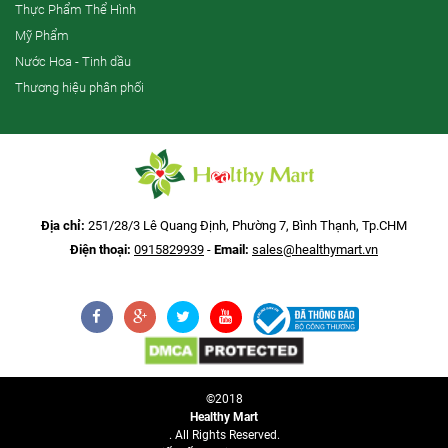
Thực Phẩm Thể Hình
Mỹ Phẩm
Nước Hoa - Tinh dầu
Thương hiệu phân phối
Địa chỉ:
251/28/3 Lê Quang Định, Phường 7, Bình Thạnh, Tp.CHM
Điện thoại:
0915829939
-
Email:
sales@healthymart.vn
©2018
Healthy Mart
. All Rights Reserved.