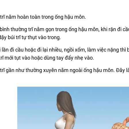
i trĩ nằm hoàn toàn trong ống hậu môn.
c bình thường trĩ nằm gọn trong ống hậu môn, khi rặn đi cầu b
y búi trĩ tự thụt vào trong.
i lần đi cầu hoặc đi lại nhiều, ngồi xổm, làm việc nặng thì 
trĩ mới tụt vào hoặc dùng tay đẩy nhẹ vào.
úi trĩ gần như thường xuyên nằm ngoài ống hậu môn. Đây l