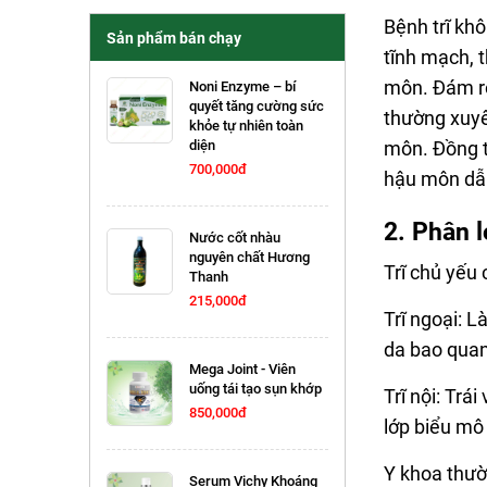
Bệnh trĩ kh
Sản phẩm bán chạy
tĩnh mạch, 
môn. Đám rố
Noni Enzyme – bí
quyết tăng cường sức
thường xuyê
khỏe tự nhiên toàn
diện
môn. Đồng th
700,000đ
hậu môn dẫn
2. Phân l
Nước cốt nhàu
nguyên chất Hương
Trĩ chủ yếu 
Thanh
215,000đ
Trĩ ngoại: L
da bao qua
Mega Joint - Viên
uống tái tạo sụn khớp
Trĩ nội: Trá
850,000đ
lớp biểu mô
Y khoa thườn
Serum Vichy Khoáng