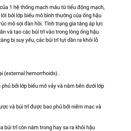
h của 1 hệ thống mạch máu từ tiểu động mạch,
 lót bởi lớp biểu mô bình thường của ống hậu
c mô sợi đàn hồi. Tình trạng gia tăng áp lực
n và tạo các búi trĩ vào trong lòng ống hậu
g bị suy yếu, các búi trĩ tụt dần ra khỏi lỗ
oại (external hemorrhoids) .
ược phủ bởi lớp biểu mô vảy và nằm bên dưới lớp
ờng lược và búi trĩ được bao phủ bởi niêm mạc và
ủa búi trĩ còn năm trong hay sa ra khỏi hậu