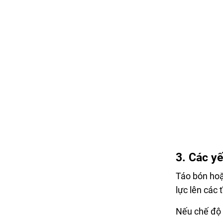
3. Các yế
Táo bón hoặ
lực lên các
Nếu chế độ 