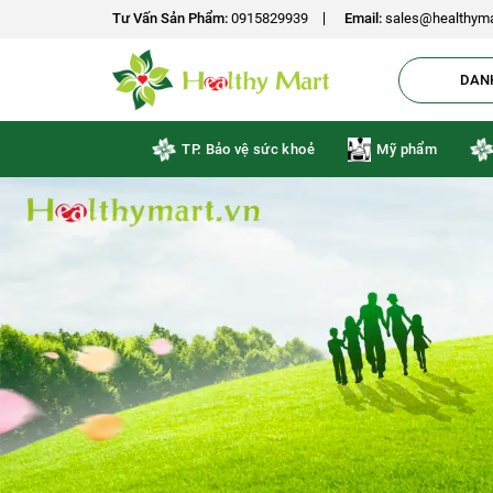
-18%
-15%
-15%
-10%
-10%
Tư Vấn Sản Phẩm:
0915829939
Email:
sales@healthyma
DAN
TP. Bảo vệ sức khoẻ
Mỹ phẩm