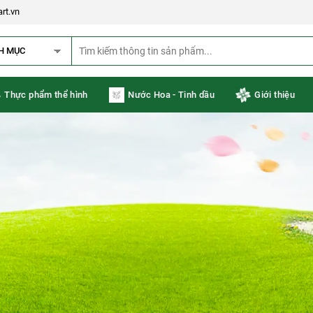
rt.vn
H MỤC
Thực phẩm thể hình
Nước Hoa - Tinh dầu
Giới thiệu