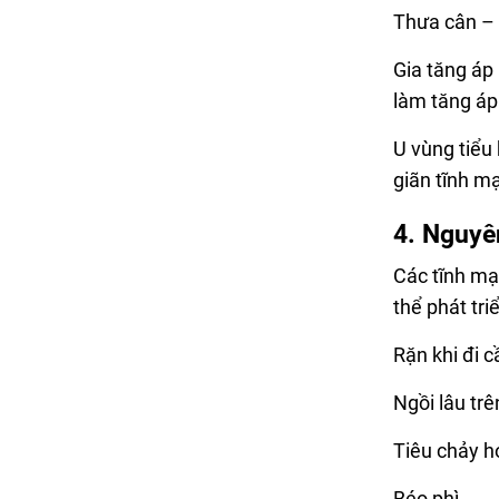
Thưa cân – 
Gia tăng áp
làm tăng áp
U vùng tiểu 
giãn tĩnh m
4. Nguyê
Các tĩnh mạ
thể phát tri
Rặn khi đi c
Ngồi lâu tr
Tiêu chảy h
Béo phì