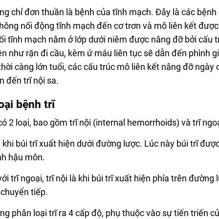
ông chỉ đơn thuần là bệnh của tĩnh mạch. Đây là các bện
thông nối động tĩnh mạch đến cơ trơn và mô liên kết được
i tĩnh mạch nằm ở lớp dưới niêm được nâng đỡ bởi cấu trú
n như rặn đi cầu, kèm ứ máu liên tục sẽ dẫn đến phình giã
ời càng lớn tuổi, các cấu trúc mô liên kết nâng đỡ ngày càn
 đến trĩ nội sa.
oại bệnh trĩ
có 2 loại, bao gồm trĩ nội (internal hemorrhoids) và trĩ ng
à khi búi trĩ xuất hiện dưới đường lược. Lúc này búi trĩ đ
nh hậu môn.
i với trĩ ngoại, trĩ nội là khi búi trĩ xuất hiện phía trên đư
 chuyển tiếp.
g phân loại trĩ ra 4 cấp độ, phụ thuộc vào sự tiến triến c