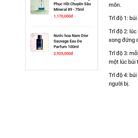
Phục Hồi Chuyên Sâu
môn.
Mineral 89 - 75ml
1,170,000đ
Trĩ độ 1: bú
Trĩ độ 2: lú
Nước hoa Nam Dior
xong đứng dậ
Sauvage Eau De
Parfum 100ml
Trĩ độ 3: mỗ
2,925,000đ
một lúc búi 
Trĩ độ 4: b
người bị.