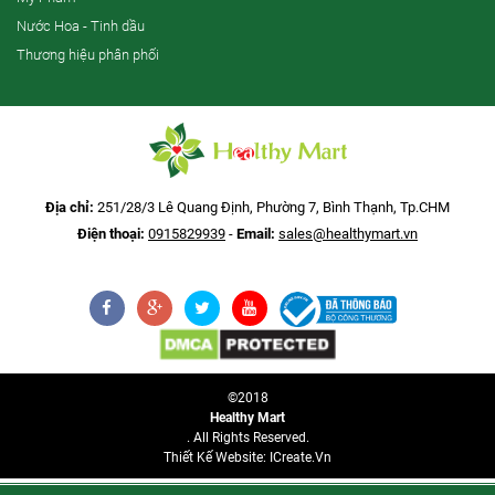
Nước Hoa - Tinh dầu
Thương hiệu phân phối
Địa chỉ:
251/28/3 Lê Quang Định, Phường 7, Bình Thạnh, Tp.CHM
Điện thoại:
0915829939
-
Email:
sales@healthymart.vn
©2018
Healthy Mart
. All Rights Reserved.
Thiết Kế Website: ICreate.vn